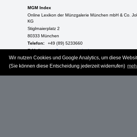
MGM Index
Online Lexikon der Münzgalerie München mbH & Co. Jo
KG
Stiglmaierplatz 2
80333 München
Telefon:
+49 (89) 5233660
E-Mail:
mgm@muenzgalerie.de
Wir nutzen Cookies und Google Analytics, um diese Website
Mo-Fr:
9:00 - 18:00 Uhr
(Sie können diese Entscheidung jederzeit widerrufen)
meh