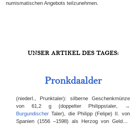
numismatischen Angebots teilzunehmen.
UNSER ARTIKEL DES TAGES:
Pronkdaalder
(niederl., Prunktaler): silberne Geschenkmünze
von 61,2 g (doppelter Philippstaler, →
Burgundischer
Taler), die Philipp (Felipe) II. von
Spanien (1556 –1598) als Herzog von Geldern
vergab. Vs. Brustbild Philipps (Felipe) II., Rs. das