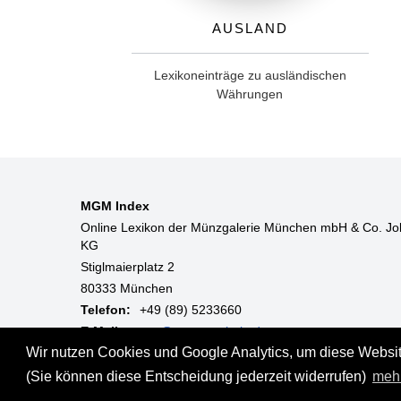
Ausland
Lexikoneinträge zu ausländischen
Währungen
MGM Index
Online Lexikon der Münzgalerie München mbH & Co. Jo
KG
Stiglmaierplatz 2
80333 München
Telefon:
+49 (89) 5233660
E-Mail:
mgm@muenzgalerie.de
Wir nutzen Cookies und Google Analytics, um diese Website
Mo-Fr:
9:00 - 18:00 Uhr
(Sie können diese Entscheidung jederzeit widerrufen)
meh