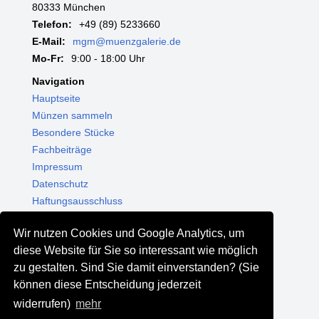
80333 München
Telefon:
+49 (89) 5233660
E-Mail:
mgm@muenzgalerie.de
Mo-Fr:
9:00 - 18:00 Uhr
Navigation
Hauptseite
Münzen sammeln
Besondere Stücke
Fachbeiträge
Impressum
Datenschutz
Haftungsausschluss
Themenwelten
Wir nutzen Cookies und Google Analytics, um
Shop - Online kaufen
diese Website für Sie so interessant wie möglich
Münzgalerie München
zu gestalten. Sind Sie damit einverstanden? (Sie
MGM Schmuck
können diese Entscheidung jederzeit
MGM Pfand
widerrufen)
mehr