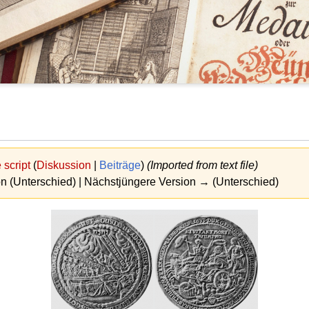
script
(
Diskussion
|
Beiträge
)
(Imported from text file)
on (Unterschied) | Nächstjüngere Version → (Unterschied)