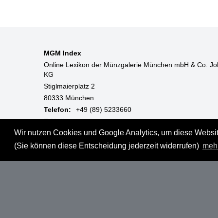
MGM Index
Online Lexikon der Münzgalerie München mbH & Co. Jo
KG
Stiglmaierplatz 2
80333 München
Telefon:
+49 (89) 5233660
E-Mail:
mgm@muenzgalerie.de
Wir nutzen Cookies und Google Analytics, um diese Website
Mo-Fr:
9:00 - 18:00 Uhr
(Sie können diese Entscheidung jederzeit widerrufen)
meh