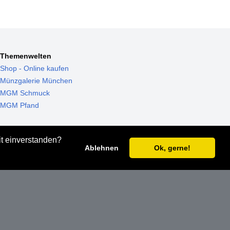
Themenwelten
Shop - Online kaufen
Münzgalerie München
MGM Schmuck
MGM Pfand
it einverstanden?
Ablehnen
Ok, gerne!