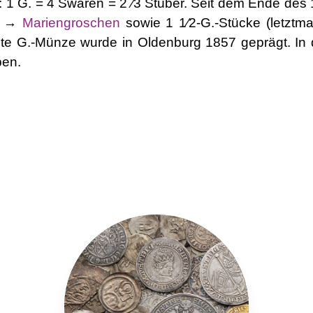
: 1 G. = 4 Swaren = 2 ⁄3 Stüber. Seit dem Ende des 1
he →
Mariengroschen
sowie 1 1⁄2-G.-Stücke (letztm
etzte G.-Münze wurde in Oldenburg 1857 geprägt. In
ben.