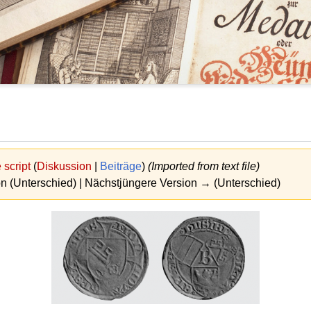
script
(
Diskussion
|
Beiträge
)
(Imported from text file)
on (Unterschied) | Nächstjüngere Version → (Unterschied)