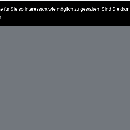
Datenschutz
 für Sie so interessant wie möglich zu gestalten. Sind Sie dam
Haftungsausschluss
r