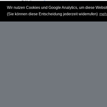
E-Mail:
mgm@muenzgalerie.de
Wir nutzen Cookies und Google Analytics, um diese Website
Mo-Fr:
9:00 - 18:00 Uhr
(Sie können diese Entscheidung jederzeit widerrufen)
meh