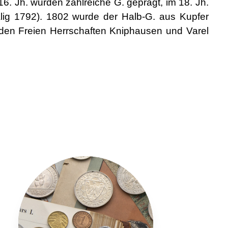
6. Jh. wurden zahlreiche G. geprägt, im 18. Jh.
alig 1792). 1802 wurde der Halb-G. aus Kupfer
 den Freien Herrschaften Kniphausen und Varel