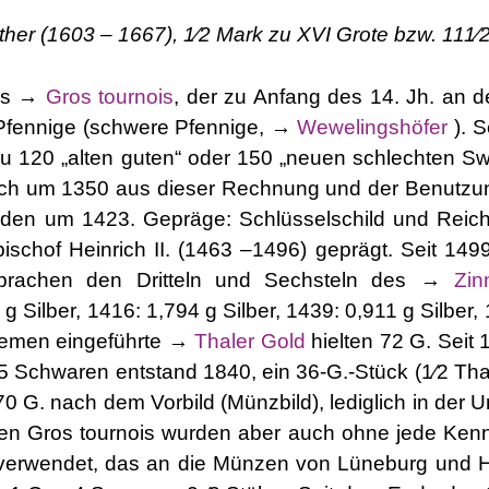
er (1603 – 1667), 1⁄2 Mark zu XVI Grote bzw. 111⁄2
des →
Gros tournois
, der zu Anfang des 14. Jh. an 
 Pfennige (schwere Pfennige, →
Wewelingshöfer
). S
zu 120 „alten guten“ oder 150 „neuen schlechten S
e sich um 1350 aus dieser Rechnung und der Benutz
den um 1423. Gepräge: Schlüsselschild und Reichs
ischof Heinrich II. (1463 –1496) geprägt. Seit 149
sprachen den Dritteln und Sechsteln des →
Zin
g Silber, 1416: 1,794 g Silber, 1439: 0,911 g Silber,
Bremen eingeführte →
Thaler Gold
hielten 72 G. Seit
n 5 Schwaren entstand 1840, ein 36-G.-Stück (1⁄2 Tha
0 G. nach dem Vorbild (Münzbild), lediglich in der U
 Gros tournois wurden aber auch ohne jede Kenn
d verwendet, das an die Münzen von Lüneburg und H