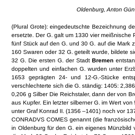
Oldenburg, Anton Günth
(Plural Grote): eingedeutschte Bezeichnung 
ersetzte. Der G. galt um 1330 vier meißnische
fünf Stück auf den G. und 30 G. auf die Mark 
160 Swaren oder 32 G. geteilt wurde, bildet
32 G. Die ersten G. der Stadt
Bremen
entstan
doppelten und einfachen G. wurden unter Erzb
1653 geprägten 24- und 12-G.-Stücke ent
verschlechterte sich die G. ständig: 1405: 2,386 
0,206 g Silber Die Reichstaler, dann der von 
aus Kupfer. Ein letzter silberner G. im Wert vo
unter Graf Konrad II. (1356 –1401) noch vor 137
CONRADVS COMES genannt (die französischen
in Oldenburg für den G. ein eigenes Münzbil