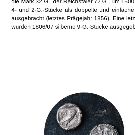
die Mark 32 G., der Reichstaler 72 G., um 1500
4- und 2-G.-Stücke als doppelte und einfac
ausgebracht (letztes Prägejahr 1856). Eine l
wurden 1806/07 silberne 9-G.-Stücke ausgege