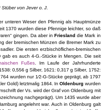
 Stüber von Jever o. J.
der unteren Weser den Pfennig als Hauptmünze
eit 1370 wurden diese Pfennige leichter, so daß
waren“ gingen. Da aber in
Friesland
die Mark in
ung der bremischen Münzen die Bremer Mark zu
adler. Die ersten erzbischöflichen-bremischen
9 gab es auch 4-G.-Stücke in Mengen. Die seit
naischen Fußes
. Im Laufe der Jahrhunderte
 1538: 0,556 g Silber, 1621: 0,317 g Silber, 1752:
 1764 wurden nur 1⁄2-G-Stücke geprägt, ab 1797
ler Gold) letztmalig 1864. In
Oldenburg
wurden
mschrift der Vs. wird der Graf von Oldenburg mit
zeichnung nachgeprägt). Um 1435 wurde aber
amburg angelehnt war. Auch in Oldenburg galt